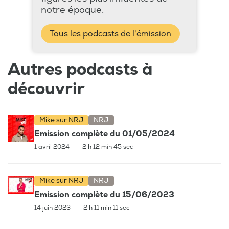
notre époque.
Tous les podcasts de l'émission
Autres podcasts à
découvrir
Mike sur NRJ
NRJ
Emission complète du 01/05/2024
1 avril 2024
|
2 h 12 min 45 sec
Mike sur NRJ
NRJ
Emission complète du 15/06/2023
14 juin 2023
|
2 h 11 min 11 sec