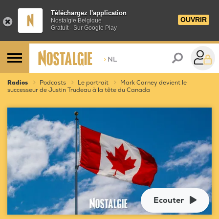
Téléchargez l'application
OUVRIR
Nostalgie Belgique
Gratuit - Sur Google Play
>
NL
Radios
Podcasts
Le portrait
Mark Carney devient le
successeur de Justin Trudeau à la tête du Canada
Ecouter