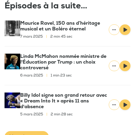
Épisodes à la suite...
Maurice Ravel, 150 ans d’héritage
musical et un Boléro éternel
7 mars 2025
|
2 min 45 sec
Linda McMahon nommée ministre de
l'Éducation par Trump : un choix
controversé
6 mars 2025
|
1 min 23 sec
Billy Idol signe son grand retour avec
« Dream Into It » après 11 ans
d'absence
5 mars 2025
|
2 min 28 sec